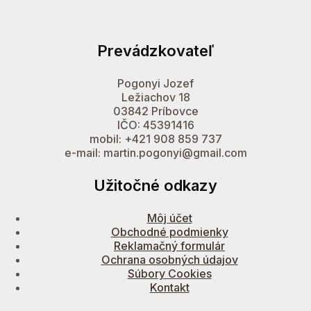
Prevádzkovateľ
Pogonyi Jozef
Ležiachov 18
03842 Príbovce
IČO: 45391416
mobil: +421 908 859 737
e-mail: martin.pogonyi@gmail.com
Užitočné odkazy
Môj účet
Obchodné podmienky
Reklamačný formulár
Ochrana osobných údajov
Súbory Cookies
Kontakt