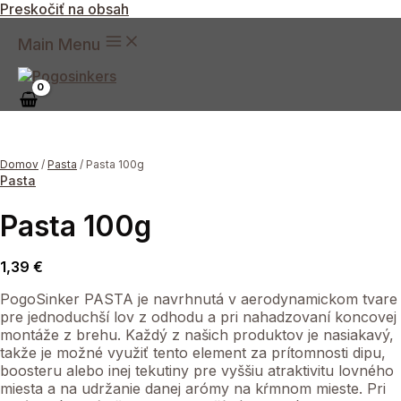
Preskočiť na obsah
Main Menu
Domov
/
Pasta
/ Pasta 100g
Pasta
Pasta 100g
1,39
€
PogoSinker PASTA je navrhnutá v aerodynamickom tvare
pre jednoduchší lov z odhodu a pri nahadzovaní koncovej
montáže z brehu. Každý z našich produktov je nasiakavý,
takže je možné využiť tento element za prítomnosti dipu,
boosteru alebo inej tekutiny pre vyššiu atraktivitu lovného
miesta a na udržanie danej arómy na kŕmnom mieste. Pri