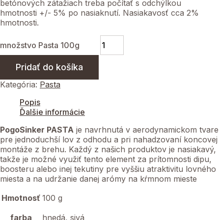
betónových zátažiach treba počítať s odchýlkou
hmotnosti +/- 5% po nasiaknutí. Nasiakavosť cca 2%
hmotnosti.
množstvo Pasta 100g
Pridať do košíka
Kategória:
Pasta
Popis
Ďalšie informácie
PogoSinker PASTA
je navrhnutá v aerodynamickom tvare
pre jednoduchší lov z odhodu a pri nahadzovaní koncovej
montáže z brehu. Každý z našich produktov je nasiakavý,
takže je možné využiť tento element za prítomnosti dipu,
boosteru alebo inej tekutiny pre vyššiu atraktivitu lovného
miesta a na udržanie danej arómy na kŕmnom mieste
Hmotnosť
100 g
farba
hnedá, sivá