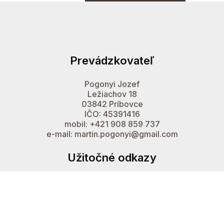
Prevádzkovateľ
Pogonyi Jozef
Ležiachov 18
03842 Príbovce
IČO: 45391416
mobil: +421 908 859 737
e-mail: martin.pogonyi@gmail.com
Užitočné odkazy
Môj účet
Obchodné podmienky
Reklamačný formulár
Ochrana osobných údajov
Súbory Cookies